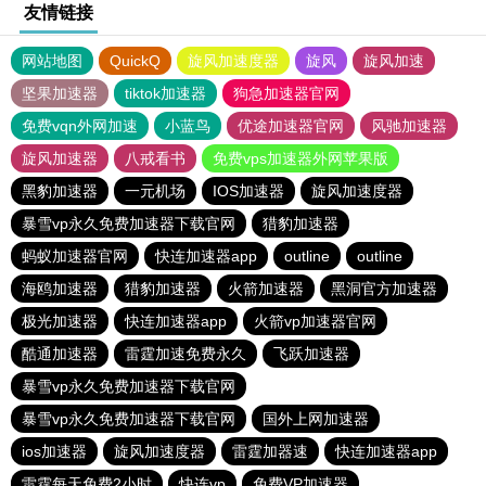
友情链接
网站地图
QuickQ
旋风加速度器
旋风
旋风加速
坚果加速器
tiktok加速器
狗急加速器官网
免费vqn外网加速
小蓝鸟
优途加速器官网
风驰加速器
旋风加速器
八戒看书
免费vps加速器外网苹果版
黑豹加速器
一元机场
IOS加速器
旋风加速度器
暴雪vp永久免费加速器下载官网
猎豹加速器
蚂蚁加速器官网
快连加速器app
outline
outline
海鸥加速器
猎豹加速器
火箭加速器
黑洞官方加速器
极光加速器
快连加速器app
火箭vp加速器官网
酷通加速器
雷霆加速免费永久
飞跃加速器
暴雪vp永久免费加速器下载官网
暴雪vp永久免费加速器下载官网
国外上网加速器
ios加速器
旋风加速度器
雷霆加器速
快连加速器app
雷霆每天免费2小时
快连vp
免费VP加速器