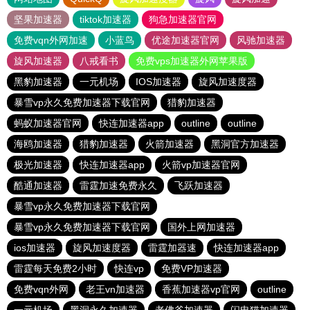
坚果加速器
tiktok加速器
狗急加速器官网
免费vqn外网加速
小蓝鸟
优途加速器官网
风驰加速器
旋风加速器
八戒看书
免费vps加速器外网苹果版
黑豹加速器
一元机场
IOS加速器
旋风加速度器
暴雪vp永久免费加速器下载官网
猎豹加速器
蚂蚁加速器官网
快连加速器app
outline
outline
海鸥加速器
猎豹加速器
火箭加速器
黑洞官方加速器
极光加速器
快连加速器app
火箭vp加速器官网
酷通加速器
雷霆加速免费永久
飞跃加速器
暴雪vp永久免费加速器下载官网
暴雪vp永久免费加速器下载官网
国外上网加速器
ios加速器
旋风加速度器
雷霆加器速
快连加速器app
雷霆每天免费2小时
快连vp
免费VP加速器
免费vqn外网
老王vn加速器
香蕉加速器vp官网
outline