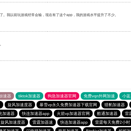
了。我以前玩游戏经常会输，现在有了这个app，我的游戏水平提升了不少。
。
加速器
tiktok加速器
狗急加速器官网
免费vqn外网加速
小蓝
器
旋风加速度器
暴雪vp永久免费加速器下载官网
猎豹加速器
光加速器
快连加速器app
火箭vp加速器官网
酷通加速器
雷
旋风加速度器
雷霆加器速
快连加速器app
雷霆每天免费2小时
佛爷加速器
闪电猫加速器
极风加速器
BitzNet加速器
蚂蚁加