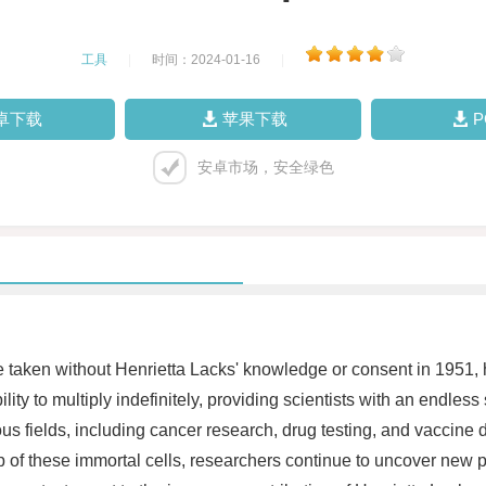
工具
|
时间：2024-01-16
|
卓下载
苹果下载
安卓市场，安全绿色
e taken without Henrietta Lacks' knowledge or consent in 1951,
ity to multiply indefinitely, providing scientists with an endles
ous fields, including cancer research, drug testing, and vaccin
 of these immortal cells, researchers continue to uncover new p