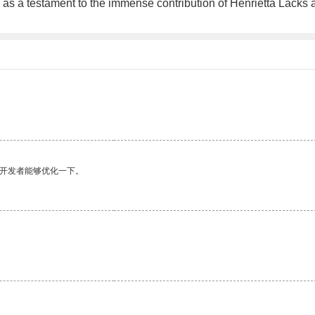
s as a testament to the immense contribution of Henrietta Lacks 
望开发者能够优化一下。