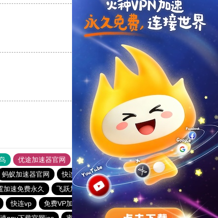
支持
[0]
反对
[0]
支持
[0]
反对
[0]
鸟
优途加速器官网
风驰加速器
旋风加速器
八戒看书
蚂蚁加速器官网
快连加速器app
outline
outline
霆加速免费永久
飞跃加速器
暴雪vp永久免费加速器下载官网
快连vp
免费VP加速器
免费vqn外网
老王vn加速器
速npv下载官网ios
蜜蜂加速器