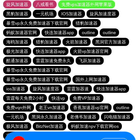
旋风加速器
八戒看书
免费vps加速器外网苹果版
黑豹加速器
一元机场
IOS加速器
旋风加速度器
暴雪vp永久免费加速器下载官网
猎豹加速器
蚂蚁加速器官网
快连加速器app
outline
outline
海鸥加速器
猎豹加速器
火箭加速器
黑洞官方加速器
极光加速器
快连加速器app
火箭vp加速器官网
酷通加速器
雷霆加速免费永久
飞跃加速器
暴雪vp永久免费加速器下载官网
暴雪vp永久免费加速器下载官网
国外上网加速器
ios加速器
旋风加速度器
雷霆加器速
快连加速器app
雷霆每天免费2小时
快连vp
免费VP加速器
免费vqn外网
老王vn加速器
香蕉加速器vp官网
outline
一元机场
黑洞永久加速器
老佛爷加速器
闪电猫加速器
极风加速器
BitzNet加速器
蚂蚁加速npv下载官网ios
蜜蜂加速器