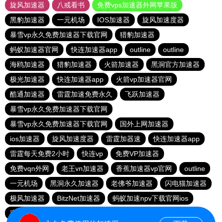
旋风加速器
八戒看书
免费vps加速器外网苹果版
黑豹加速器
一元机场
IOS加速器
旋风加速度器
暴雪vp永久免费加速器下载官网
猎豹加速器
蚂蚁加速器官网
快连加速器app
outline
outline
海鸥加速器
猎豹加速器
火箭加速器
黑洞官方加速器
极光加速器
快连加速器app
火箭vp加速器官网
酷通加速器
雷霆加速免费永久
飞跃加速器
暴雪vp永久免费加速器下载官网
暴雪vp永久免费加速器下载官网
国外上网加速器
ios加速器
旋风加速度器
雷霆加器速
快连加速器app
雷霆每天免费2小时
快连vp
免费VP加速器
免费vqn外网
老王vn加速器
香蕉加速器vp官网
outline
一元机场
黑洞永久加速器
老佛爷加速器
闪电猫加速器
极风加速器
BitzNet加速器
蚂蚁加速npv下载官网ios
蜜蜂加速器