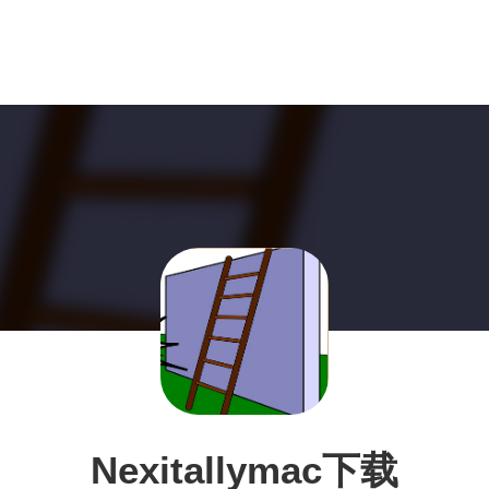
Nexitallymac下载