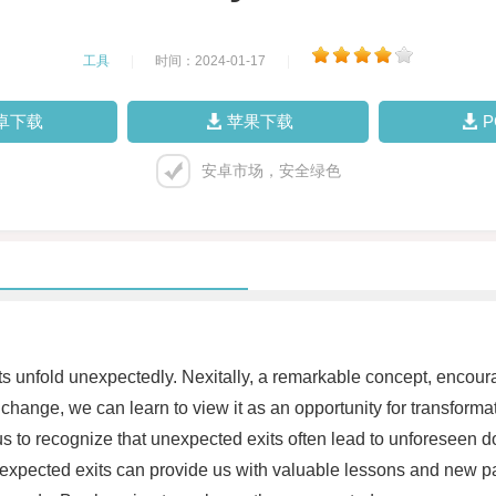
工具
|
时间：2024-01-17
|
卓下载
苹果下载
安卓市场，安全绿色
nts unfold unexpectedly. Nexitally, a remarkable concept, encou
change, we can learn to view it as an opportunity for transforma
 us to recognize that unexpected exits often lead to unforeseen d
se unexpected exits can provide us with valuable lessons and new 