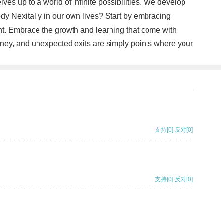
es up to a world of infinite possibilities. We develop
ody Nexitally in our own lives? Start by embracing
ent. Embrace the growth and learning that come with
urney, and unexpected exits are simply points where your
支持
[0]
反对
[0]
支持
[0]
反对
[0]