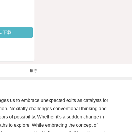
PC下载
排行
rages us to embrace unexpected exits as catalysts for
tion. Nexitally challenges conventional thinking and
oors of possibility. Whether it's a sudden change in
paths to explore. While embracing the concept of