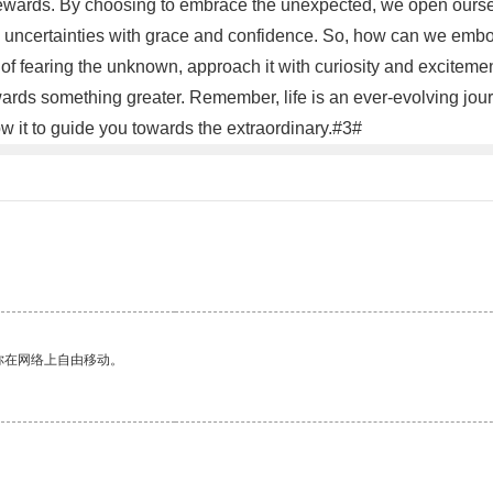
 rewards. By choosing to embrace the unexpected, we open ourselv
e's uncertainties with grace and confidence. So, how can we emb
 of fearing the unknown, approach it with curiosity and excitem
owards something greater. Remember, life is an ever-evolving jo
ow it to guide you towards the extraordinary.#3#
你在网络上自由移动。