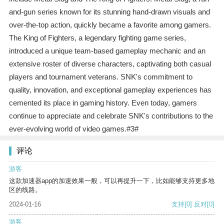
and-gun series known for its stunning hand-drawn visuals and
over-the-top action, quickly became a favorite among gamers.
The King of Fighters, a legendary fighting game series,
introduced a unique team-based gameplay mechanic and an
extensive roster of diverse characters, captivating both casual
players and tournament veterans. SNK's commitment to
quality, innovation, and exceptional gameplay experiences has
cemented its place in gaming history. Even today, gamers
continue to appreciate and celebrate SNK's contributions to the
ever-evolving world of video games.#3#
评论
游客
这款加速器app的加速效果一般，可以再提升一下，比如能够支持更多地
区的线路。
2024-01-16
支持
[0]
反对
[0]
游客