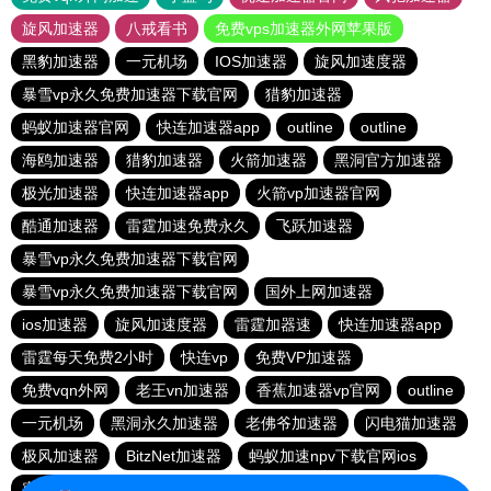
旋风加速器
八戒看书
免费vps加速器外网苹果版
黑豹加速器
一元机场
IOS加速器
旋风加速度器
暴雪vp永久免费加速器下载官网
猎豹加速器
蚂蚁加速器官网
快连加速器app
outline
outline
海鸥加速器
猎豹加速器
火箭加速器
黑洞官方加速器
极光加速器
快连加速器app
火箭vp加速器官网
酷通加速器
雷霆加速免费永久
飞跃加速器
暴雪vp永久免费加速器下载官网
暴雪vp永久免费加速器下载官网
国外上网加速器
ios加速器
旋风加速度器
雷霆加器速
快连加速器app
雷霆每天免费2小时
快连vp
免费VP加速器
免费vqn外网
老王vn加速器
香蕉加速器vp官网
outline
一元机场
黑洞永久加速器
老佛爷加速器
闪电猫加速器
极风加速器
BitzNet加速器
蚂蚁加速npv下载官网ios
蜜蜂加速器