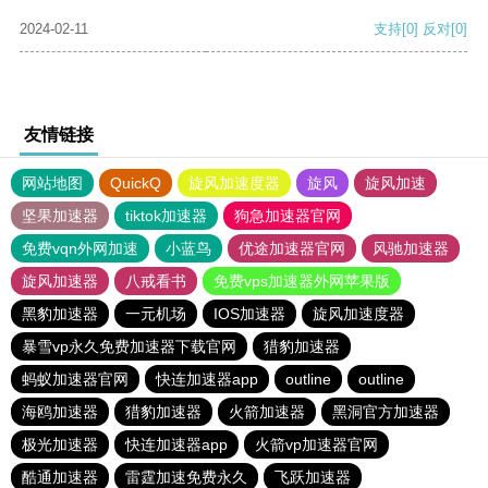
2024-02-11
支持
[0]
反对
[0]
友情链接
网站地图
QuickQ
旋风加速度器
旋风
旋风加速
坚果加速器
tiktok加速器
狗急加速器官网
免费vqn外网加速
小蓝鸟
优途加速器官网
风驰加速器
旋风加速器
八戒看书
免费vps加速器外网苹果版
黑豹加速器
一元机场
IOS加速器
旋风加速度器
暴雪vp永久免费加速器下载官网
猎豹加速器
蚂蚁加速器官网
快连加速器app
outline
outline
海鸥加速器
猎豹加速器
火箭加速器
黑洞官方加速器
极光加速器
快连加速器app
火箭vp加速器官网
酷通加速器
雷霆加速免费永久
飞跃加速器