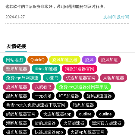
这款软件的售后服务非常好，遇到问题都能得到及时解决。
2024-01-27
支持
[0]
反对
[0]
友情链接
网站地图
QuickQ
旋风加速度器
旋风
旋风加速
坚果加速器
tiktok加速器
狗急加速器官网
免费vqn外网加速
小蓝鸟
优途加速器官网
风驰加速器
旋风加速器
八戒看书
免费vps加速器外网苹果版
黑豹加速器
一元机场
IOS加速器
旋风加速度器
暴雪vp永久免费加速器下载官网
猎豹加速器
蚂蚁加速器官网
快连加速器app
outline
outline
海鸥加速器
猎豹加速器
火箭加速器
黑洞官方加速器
极光加速器
快连加速器app
火箭vp加速器官网