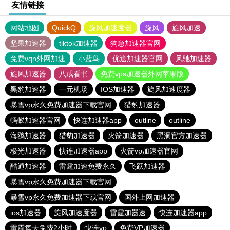
友情链接
网站地图
QuickQ
旋风加速度器
旋风
旋风加速
坚果加速器
tiktok加速器
狗急加速器官网
免费vqn外网加速
小蓝鸟
优途加速器官网
风驰加速器
旋风加速器
八戒看书
免费vps加速器外网苹果版
黑豹加速器
一元机场
IOS加速器
旋风加速度器
暴雪vp永久免费加速器下载官网
猎豹加速器
蚂蚁加速器官网
快连加速器app
outline
outline
海鸥加速器
猎豹加速器
火箭加速器
黑洞官方加速器
极光加速器
快连加速器app
火箭vp加速器官网
酷通加速器
雷霆加速免费永久
飞跃加速器
暴雪vp永久免费加速器下载官网
暴雪vp永久免费加速器下载官网
国外上网加速器
ios加速器
旋风加速度器
雷霆加器速
快连加速器app
雷霆每天免费2小时
快连vp
免费VP加速器