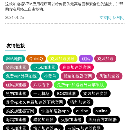
这款加速器VPM应用程序可以给你提供最高速度和安全性的连接，并帮
助你在网络上自由移动。
2024-01-25
支持
[0]
反对
[0]
友情链接
网站地图
QuickQ
旋风加速度器
旋风
旋风加速
坚果加速器
tiktok加速器
狗急加速器官网
免费vqn外网加速
小蓝鸟
优途加速器官网
风驰加速器
旋风加速器
八戒看书
免费vps加速器外网苹果版
黑豹加速器
一元机场
IOS加速器
旋风加速度器
暴雪vp永久免费加速器下载官网
猎豹加速器
蚂蚁加速器官网
快连加速器app
outline
outline
海鸥加速器
猎豹加速器
火箭加速器
黑洞官方加速器
极光加速器
快连加速器app
火箭vp加速器官网