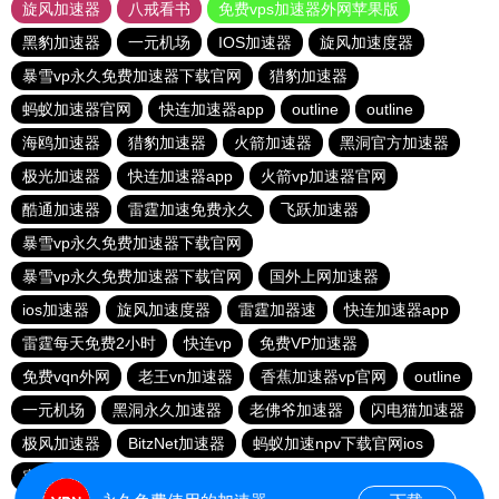
旋风加速器
八戒看书
免费vps加速器外网苹果版
黑豹加速器
一元机场
IOS加速器
旋风加速度器
暴雪vp永久免费加速器下载官网
猎豹加速器
蚂蚁加速器官网
快连加速器app
outline
outline
海鸥加速器
猎豹加速器
火箭加速器
黑洞官方加速器
极光加速器
快连加速器app
火箭vp加速器官网
酷通加速器
雷霆加速免费永久
飞跃加速器
暴雪vp永久免费加速器下载官网
暴雪vp永久免费加速器下载官网
国外上网加速器
ios加速器
旋风加速度器
雷霆加器速
快连加速器app
雷霆每天免费2小时
快连vp
免费VP加速器
免费vqn外网
老王vn加速器
香蕉加速器vp官网
outline
一元机场
黑洞永久加速器
老佛爷加速器
闪电猫加速器
极风加速器
BitzNet加速器
蚂蚁加速npv下载官网ios
蜜蜂加速器