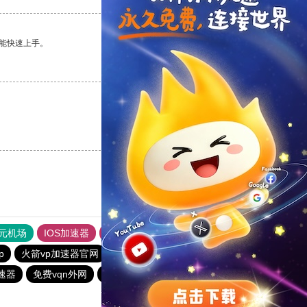
能快速上手。
支持
[0]
反对
[0]
支持
[0]
反对
[0]
元机场
IOS加速器
旋风加速度器
p
火箭vp加速器官网
酷通加速器
速器
免费vqn外网
outline
一元机场
闪电猫加速器