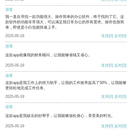
游客
我一直在寻找一款功能强大、操作简单的办公软件，终于找到了它。这
款软件的功能非常强大，可以满足我日常办公的所有需求。操作也很简
单，即使是小白也能快速上手。
2025-05-19
支持
[0]
反对
[0]
游客
这款app就像我的财务顾问，让我能够省钱又省心。
2025-05-19
支持
[0]
反对
[0]
游客
这款app是我工作上的得力助手，让我的工作效率提高了50%，让我能够
更轻松地完成工作任务。
2025-05-19
支持
[0]
反对
[0]
游客
这款app是我娱乐的好帮手，让我能够放松身心，享受美好时光。
2025-05-19
支持
[0]
反对
[0]