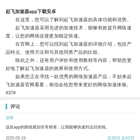
起飞加速器app下载安卓
在这里，您可以了解到起飞加速器的具体功能和优势。
起飞加速器采用先进的加速技术，能够有效提升网络速
度，让您的网络连接更加稳定快速。
在官网上，您可以找到起飞加速器的详细介绍，包括产
品特点、使用方法和与其他同类产品的比较。
除此之外，还有用户评价和使用教程等内容，帮助您更
好地了解起飞加速器的效果和使用方式。
如果您正在寻找一款优秀的网络加速器产品，不妨来起
飞加速器官网看看，相信会给您带来更好的网络加速体验。
#37#
评论
游客
这款app的路线规划非常精准，让我能够快速到达目的地。
2025-05-19
支持
[0]
反对
[0]