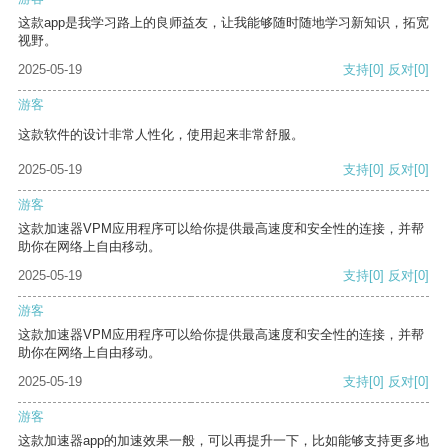
这款app是我学习路上的良师益友，让我能够随时随地学习新知识，拓宽
视野。
2025-05-19
支持
[0]
反对
[0]
游客
这款软件的设计非常人性化，使用起来非常舒服。
2025-05-19
支持
[0]
反对
[0]
游客
这款加速器VPM应用程序可以给你提供最高速度和安全性的连接，并帮
助你在网络上自由移动。
2025-05-19
支持
[0]
反对
[0]
游客
这款加速器VPM应用程序可以给你提供最高速度和安全性的连接，并帮
助你在网络上自由移动。
2025-05-19
支持
[0]
反对
[0]
游客
这款加速器app的加速效果一般，可以再提升一下，比如能够支持更多地