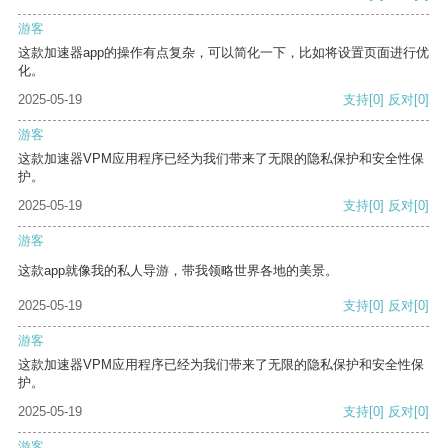
游客
这款加速器app的操作有点复杂，可以简化一下，比如将设置页面进行优
化。
2025-05-19
支持
[0]
反对
[0]
游客
这款加速器VPM应用程序已经为我们带来了无限的隐私保护和安全性保
护。
2025-05-19
支持
[0]
反对
[0]
游客
这款app就像我的私人导游，带我领略世界各地的美景。
2025-05-19
支持
[0]
反对
[0]
游客
这款加速器VPM应用程序已经为我们带来了无限的隐私保护和安全性保
护。
2025-05-19
支持
[0]
反对
[0]
游客