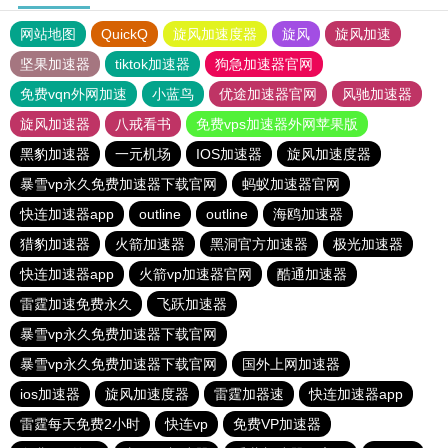
网站地图
QuickQ
旋风加速度器
旋风
旋风加速
坚果加速器
tiktok加速器
狗急加速器官网
免费vqn外网加速
小蓝鸟
优途加速器官网
风驰加速器
旋风加速器
八戒看书
免费vps加速器外网苹果版
黑豹加速器
一元机场
IOS加速器
旋风加速度器
暴雪vp永久免费加速器下载官网
蚂蚁加速器官网
快连加速器app
outline
outline
海鸥加速器
猎豹加速器
火箭加速器
黑洞官方加速器
极光加速器
快连加速器app
火箭vp加速器官网
酷通加速器
雷霆加速免费永久
飞跃加速器
暴雪vp永久免费加速器下载官网
暴雪vp永久免费加速器下载官网
国外上网加速器
ios加速器
旋风加速度器
雷霆加器速
快连加速器app
雷霆每天免费2小时
快连vp
免费VP加速器