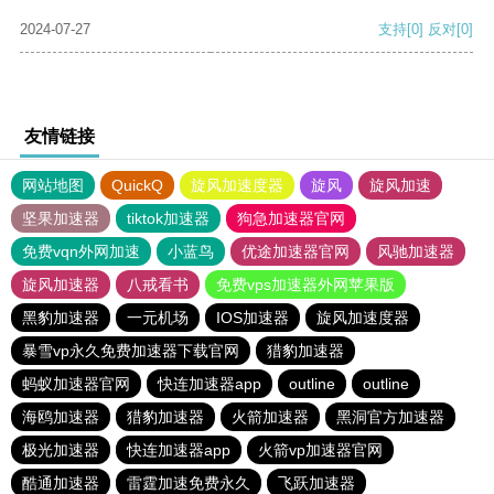
2024-07-27
支持
[0]
反对
[0]
友情链接
网站地图
QuickQ
旋风加速度器
旋风
旋风加速
坚果加速器
tiktok加速器
狗急加速器官网
免费vqn外网加速
小蓝鸟
优途加速器官网
风驰加速器
旋风加速器
八戒看书
免费vps加速器外网苹果版
黑豹加速器
一元机场
IOS加速器
旋风加速度器
暴雪vp永久免费加速器下载官网
猎豹加速器
蚂蚁加速器官网
快连加速器app
outline
outline
海鸥加速器
猎豹加速器
火箭加速器
黑洞官方加速器
极光加速器
快连加速器app
火箭vp加速器官网
酷通加速器
雷霆加速免费永久
飞跃加速器