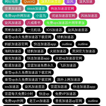
网站地图
QuickQ
旋风加速度器
旋风
旋风加速
坚果加速器
tiktok加速器
狗急加速器官网
免费vqn外网加速
小蓝鸟
优途加速器官网
风驰加速器
旋风加速器
八戒看书
免费vps加速器外网苹果版
黑豹加速器
一元机场
IOS加速器
旋风加速度器
暴雪vp永久免费加速器下载官网
猎豹加速器
蚂蚁加速器官网
快连加速器app
outline
outline
海鸥加速器
猎豹加速器
火箭加速器
黑洞官方加速器
极光加速器
快连加速器app
火箭vp加速器官网
酷通加速器
雷霆加速免费永久
飞跃加速器
暴雪vp永久免费加速器下载官网
暴雪vp永久免费加速器下载官网
国外上网加速器
ios加速器
旋风加速度器
雷霆加器速
快连加速器app
雷霆每天免费2小时
快连vp
免费VP加速器
免费vqn外网
老王vn加速器
香蕉加速器vp官网
outline