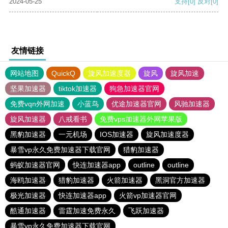
2024-05-25
支持
[0]
反对
[0]
友情链接
网站地图
QuickQ
旋风加速度器
旋风
旋风加速
坚果加速器
tiktok加速器
狗急加速器官网
免费vqn外网加速
小蓝鸟
优途加速器官网
风驰加速器
旋风加速器
八戒看书
免费vps加速器外网苹果版
黑豹加速器
一元机场
IOS加速器
旋风加速度器
暴雪vp永久免费加速器下载官网
猎豹加速器
蚂蚁加速器官网
快连加速器app
outline
outline
海鸥加速器
猎豹加速器
火箭加速器
黑洞官方加速器
极光加速器
快连加速器app
火箭vp加速器官网
酷通加速器
雷霆加速免费永久
飞跃加速器
暴雪vp永久免费加速器下载官网