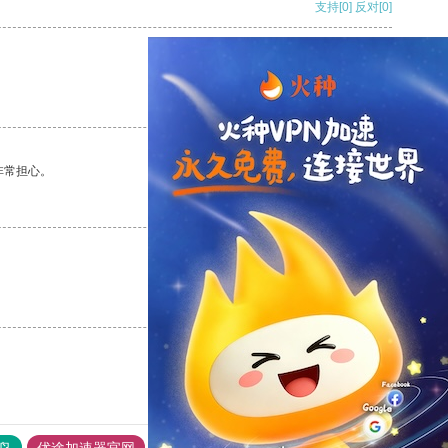
支持
[0]
反对
[0]
支持
[0]
反对
[0]
非常担心。
支持
[0]
反对
[0]
支持
[0]
反对
[0]
鸟
优途加速器官网
风驰加速器
旋风加速器
八戒看书