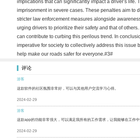
implications that can significantly impact a driver's life.
imprisonment in severe cases. These penalties aim to de
stricter law enforcement measures alongside awareness
urging drivers to prioritize their safety and that of ot
can contribute to curbing this perilous trend. In conclusio
imperative for society to collectively address this iss
help make our roads safer for everyone.#3#
评论
游客
这款软件的社区氛围非常好，可以与其他用户交流学习心得。
2024-02-29
游客
这款app的功能非常强大，可以满足我所有的工作需求，让我能够在工作
2024-02-29