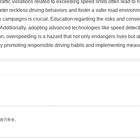
 Traffic violations related to exceeding speed limits often lead to
ter reckless driving behaviors and foster a safer road environm
 campaigns is crucial. Education regarding the risks and con
hers. Additionally, adopting advanced technologies like speed det
n, overspeeding is a hazard that not only endangers lives but also 
ue by promoting responsible driving habits and implementing mea
中游刃有余。