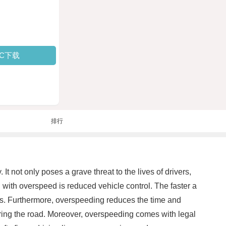
PC下载
排行
 not only poses a grave threat to the lives of drivers,
 with overspeed is reduced vehicle control. The faster a
cles. Furthermore, overspeeding reduces the time and
haring the road. Moreover, overspeeding comes with legal