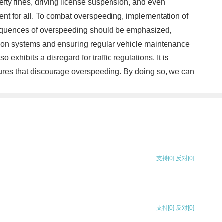
 hefty fines, driving license suspension, and even
ent for all. To combat overspeeding, implementation of
sequences of overspeeding should be emphasized,
ection systems and ensuring regular vehicle maintenance
exhibits a disregard for traffic regulations. It is
sures that discourage overspeeding. By doing so, we can
支持
[0]
反对
[0]
支持
[0]
反对
[0]