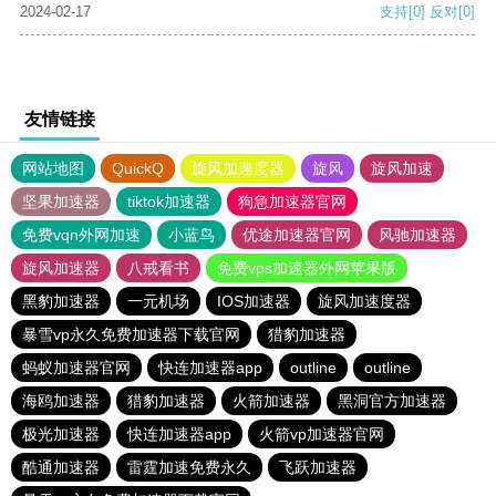
2024-02-17
支持
[0]
反对
[0]
友情链接
网站地图
QuickQ
旋风加速度器
旋风
旋风加速
坚果加速器
tiktok加速器
狗急加速器官网
免费vqn外网加速
小蓝鸟
优途加速器官网
风驰加速器
旋风加速器
八戒看书
免费vps加速器外网苹果版
黑豹加速器
一元机场
IOS加速器
旋风加速度器
暴雪vp永久免费加速器下载官网
猎豹加速器
蚂蚁加速器官网
快连加速器app
outline
outline
海鸥加速器
猎豹加速器
火箭加速器
黑洞官方加速器
极光加速器
快连加速器app
火箭vp加速器官网
酷通加速器
雷霆加速免费永久
飞跃加速器