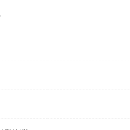
。
。
。