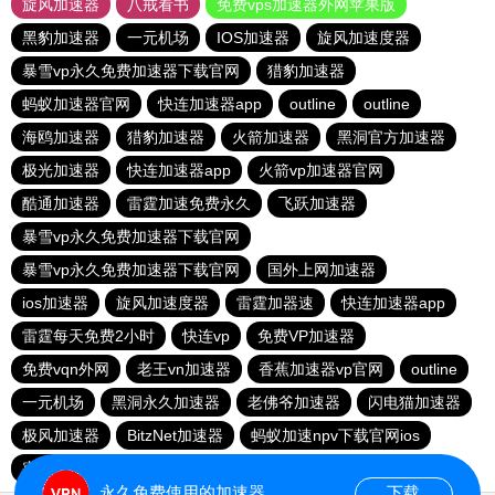
旋风加速器
八戒看书
免费vps加速器外网苹果版
黑豹加速器
一元机场
IOS加速器
旋风加速度器
暴雪vp永久免费加速器下载官网
猎豹加速器
蚂蚁加速器官网
快连加速器app
outline
outline
海鸥加速器
猎豹加速器
火箭加速器
黑洞官方加速器
极光加速器
快连加速器app
火箭vp加速器官网
酷通加速器
雷霆加速免费永久
飞跃加速器
暴雪vp永久免费加速器下载官网
暴雪vp永久免费加速器下载官网
国外上网加速器
ios加速器
旋风加速度器
雷霆加器速
快连加速器app
雷霆每天免费2小时
快连vp
免费VP加速器
免费vqn外网
老王vn加速器
香蕉加速器vp官网
outline
一元机场
黑洞永久加速器
老佛爷加速器
闪电猫加速器
极风加速器
BitzNet加速器
蚂蚁加速npv下载官网ios
蜜蜂加速器
永久免费使用的加速器
下载