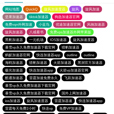
网站地图
QuickQ
旋风加速度器
旋风
旋风加速
坚果加速器
tiktok加速器
狗急加速器官网
免费vqn外网加速
小蓝鸟
优途加速器官网
风驰加速器
旋风加速器
八戒看书
免费vps加速器外网苹果版
黑豹加速器
一元机场
IOS加速器
旋风加速度器
暴雪vp永久免费加速器下载官网
猎豹加速器
蚂蚁加速器官网
快连加速器app
outline
outline
海鸥加速器
猎豹加速器
火箭加速器
黑洞官方加速器
极光加速器
快连加速器app
火箭vp加速器官网
酷通加速器
雷霆加速免费永久
飞跃加速器
暴雪vp永久免费加速器下载官网
暴雪vp永久免费加速器下载官网
国外上网加速器
ios加速器
旋风加速度器
雷霆加器速
快连加速器app
雷霆每天免费2小时
快连vp
免费VP加速器