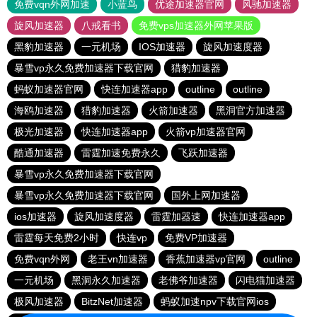
免费vqn外网加速
小蓝鸟
优途加速器官网
风驰加速器
旋风加速器
八戒看书
免费vps加速器外网苹果版
黑豹加速器
一元机场
IOS加速器
旋风加速度器
暴雪vp永久免费加速器下载官网
猎豹加速器
蚂蚁加速器官网
快连加速器app
outline
outline
海鸥加速器
猎豹加速器
火箭加速器
黑洞官方加速器
极光加速器
快连加速器app
火箭vp加速器官网
酷通加速器
雷霆加速免费永久
飞跃加速器
暴雪vp永久免费加速器下载官网
暴雪vp永久免费加速器下载官网
国外上网加速器
ios加速器
旋风加速度器
雷霆加器速
快连加速器app
雷霆每天免费2小时
快连vp
免费VP加速器
免费vqn外网
老王vn加速器
香蕉加速器vp官网
outline
一元机场
黑洞永久加速器
老佛爷加速器
闪电猫加速器
极风加速器
BitzNet加速器
蚂蚁加速npv下载官网ios