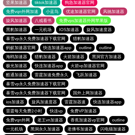
坚果加速器
tiktok加速器
狗急加速器官网
免费vqn外网加速
小蓝鸟
优途加速器官网
风驰加速器
旋风加速器
八戒看书
免费vps加速器外网苹果版
黑豹加速器
一元机场
IOS加速器
旋风加速度器
暴雪vp永久免费加速器下载官网
猎豹加速器
蚂蚁加速器官网
快连加速器app
outline
outline
海鸥加速器
猎豹加速器
火箭加速器
黑洞官方加速器
极光加速器
快连加速器app
火箭vp加速器官网
酷通加速器
雷霆加速免费永久
飞跃加速器
暴雪vp永久免费加速器下载官网
暴雪vp永久免费加速器下载官网
国外上网加速器
ios加速器
旋风加速度器
雷霆加器速
快连加速器app
雷霆每天免费2小时
快连vp
免费VP加速器
免费vqn外网
老王vn加速器
香蕉加速器vp官网
outline
一元机场
黑洞永久加速器
老佛爷加速器
闪电猫加速器