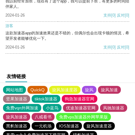
我以前经常加班，现在有了这个app，我可以提前下班，有更多的时间陪
伴家人。
2024-01-26
支持
[0]
反对
[0]
游客
这款加速器app的加速效果还是不错的，但偶尔也会出现卡顿的情况，希
望开发者能够优化一下。
2024-01-26
支持
[0]
反对
[0]
友情链接
网站地图
QuickQ
旋风加速度器
旋风
旋风加速
坚果加速器
tiktok加速器
狗急加速器官网
免费vqn外网加速
小蓝鸟
优途加速器官网
风驰加速器
旋风加速器
八戒看书
免费vps加速器外网苹果版
黑豹加速器
一元机场
IOS加速器
旋风加速度器