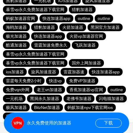
黑豹加速器
一元机场
IOS加速器
旋风加速度器
暴雪vp永久免费加速器下载官网
猎豹加速器
蚂蚁加速器官网
快连加速器app
outline
outline
海鸥加速器
猎豹加速器
火箭加速器
黑洞官方加速器
极光加速器
快连加速器app
火箭vp加速器官网
酷通加速器
雷霆加速免费永久
飞跃加速器
暴雪vp永久免费加速器下载官网
暴雪vp永久免费加速器下载官网
国外上网加速器
ios加速器
旋风加速度器
雷霆加器速
快连加速器app
雷霆每天免费2小时
快连vp
免费VP加速器
免费vqn外网
老王vn加速器
香蕉加速器vp官网
outline
一元机场
黑洞永久加速器
老佛爷加速器
闪电猫加速器
极风加速器
BitzNet加速器
蚂蚁加速npv下载官网ios
蜜蜂加速器
永久免费使用的加速器
下载