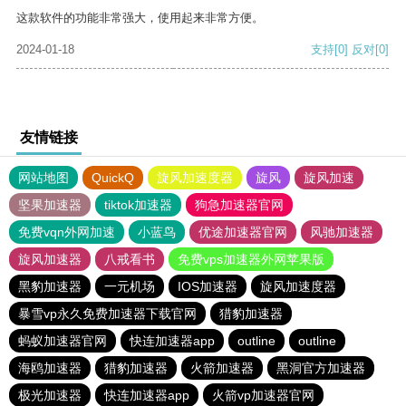
这款软件的功能非常强大，使用起来非常方便。
2024-01-18
支持
[0]
反对
[0]
友情链接
网站地图
QuickQ
旋风加速度器
旋风
旋风加速
坚果加速器
tiktok加速器
狗急加速器官网
免费vqn外网加速
小蓝鸟
优途加速器官网
风驰加速器
旋风加速器
八戒看书
免费vps加速器外网苹果版
黑豹加速器
一元机场
IOS加速器
旋风加速度器
暴雪vp永久免费加速器下载官网
猎豹加速器
蚂蚁加速器官网
快连加速器app
outline
outline
海鸥加速器
猎豹加速器
火箭加速器
黑洞官方加速器
极光加速器
快连加速器app
火箭vp加速器官网