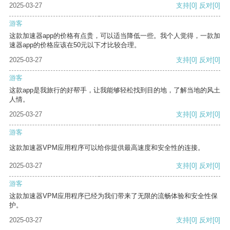
2025-03-27
支持
[0]
反对
[0]
游客
这款加速器app的价格有点贵，可以适当降低一些。我个人觉得，一款加
速器app的价格应该在50元以下才比较合理。
2025-03-27
支持
[0]
反对
[0]
游客
这款app是我旅行的好帮手，让我能够轻松找到目的地，了解当地的风土
人情。
2025-03-27
支持
[0]
反对
[0]
游客
这款加速器VPM应用程序可以给你提供最高速度和安全性的连接。
2025-03-27
支持
[0]
反对
[0]
游客
这款加速器VPM应用程序已经为我们带来了无限的流畅体验和安全性保
护。
2025-03-27
支持
[0]
反对
[0]