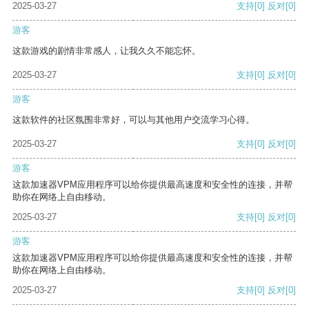
2025-03-27
支持
[0]
反对
[0]
游客
这款游戏的剧情非常感人，让我久久不能忘怀。
2025-03-27
支持
[0]
反对
[0]
游客
这款软件的社区氛围非常好，可以与其他用户交流学习心得。
2025-03-27
支持
[0]
反对
[0]
游客
这款加速器VPM应用程序可以给你提供最高速度和安全性的连接，并帮
助你在网络上自由移动。
2025-03-27
支持
[0]
反对
[0]
游客
这款加速器VPM应用程序可以给你提供最高速度和安全性的连接，并帮
助你在网络上自由移动。
2025-03-27
支持
[0]
反对
[0]