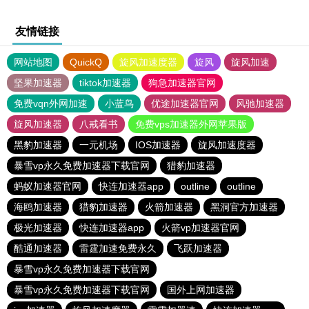
友情链接
网站地图
QuickQ
旋风加速度器
旋风
旋风加速
坚果加速器
tiktok加速器
狗急加速器官网
免费vqn外网加速
小蓝鸟
优途加速器官网
风驰加速器
旋风加速器
八戒看书
免费vps加速器外网苹果版
黑豹加速器
一元机场
IOS加速器
旋风加速度器
暴雪vp永久免费加速器下载官网
猎豹加速器
蚂蚁加速器官网
快连加速器app
outline
outline
海鸥加速器
猎豹加速器
火箭加速器
黑洞官方加速器
极光加速器
快连加速器app
火箭vp加速器官网
酷通加速器
雷霆加速免费永久
飞跃加速器
暴雪vp永久免费加速器下载官网
暴雪vp永久免费加速器下载官网
国外上网加速器