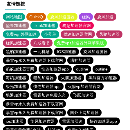
友情链接
网站地图
QuickQ
旋风加速度器
旋风
旋风加速
坚果加速器
tiktok加速器
狗急加速器官网
免费vqn外网加速
小蓝鸟
优途加速器官网
风驰加速器
旋风加速器
八戒看书
免费vps加速器外网苹果版
黑豹加速器
一元机场
IOS加速器
旋风加速度器
暴雪vp永久免费加速器下载官网
猎豹加速器
蚂蚁加速器官网
快连加速器app
outline
outline
海鸥加速器
猎豹加速器
火箭加速器
黑洞官方加速器
极光加速器
快连加速器app
火箭vp加速器官网
酷通加速器
雷霆加速免费永久
飞跃加速器
暴雪vp永久免费加速器下载官网
暴雪vp永久免费加速器下载官网
国外上网加速器
ios加速器
旋风加速度器
雷霆加器速
快连加速器app