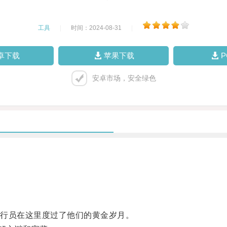
工具
|
时间：2024-08-31
|
卓下载
苹果下载
安卓市场，安全绿色
行员在这里度过了他们的黄金岁月。