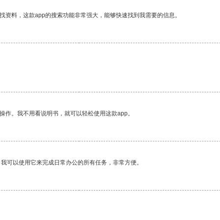
找资料，这款app的搜索功能非常强大，能够快速找到我需要的信息。
操作。我不用看说明书，就可以轻松使用这款app。
。我可以使用它来完成日常办公的所有任务，非常方便。
。