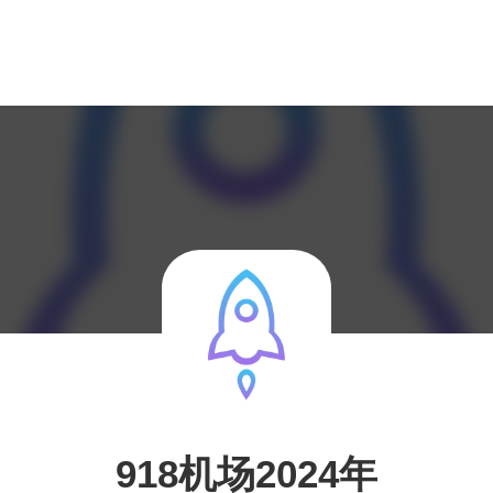
918机场2024年