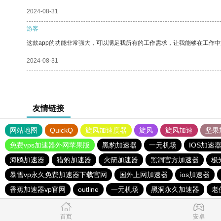
2024-08-31
游客
这款app的功能非常强大，可以满足我所有的工作需求，让我能够在工作
2024-08-31
友情链接
网站地图
QuickQ
旋风加速度器
旋风
旋风加速
坚果
免费vps加速器外网苹果版
黑豹加速器
一元机场
IOS加速
海鸥加速器
猎豹加速器
火箭加速器
黑洞官方加速器
极
暴雪vp永久免费加速器下载官网
国外上网加速器
ios加速器
香蕉加速器vp官网
outline
一元机场
黑洞永久加速器
老
首页
安卓