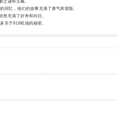
解之谜和宝藏。
的回忆，他们的故事充满了勇气和冒险。
依然充满了好奇和向往。
关于918机场的秘密。