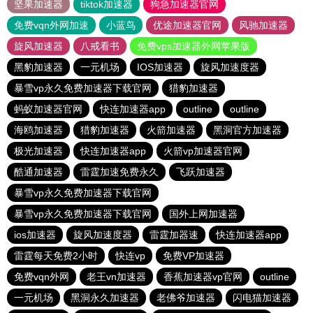
坚果加速器
tiktok加速器
狗急加速器官网
免费vqn外网加速
小蓝鸟
优途加速器官网
风驰加速器
旋风加速器
八戒看书
免费vps加速器外网苹果版
黑豹加速器
一元机场
IOS加速器
旋风加速度器
暴雪vp永久免费加速器下载官网
猎豹加速器
蚂蚁加速器官网
快连加速器app
outline
outline
海鸥加速器
猎豹加速器
火箭加速器
黑洞官方加速器
极光加速器
快连加速器app
火箭vp加速器官网
酷通加速器
雷霆加速免费永久
飞跃加速器
暴雪vp永久免费加速器下载官网
暴雪vp永久免费加速器下载官网
国外上网加速器
ios加速器
旋风加速度器
雷霆加器速
快连加速器app
雷霆每天免费2小时
快连vp
免费VP加速器
免费vqn外网
老王vn加速器
香蕉加速器vp官网
outline
一元机场
黑洞永久加速器
老佛爷加速器
闪电猫加速器