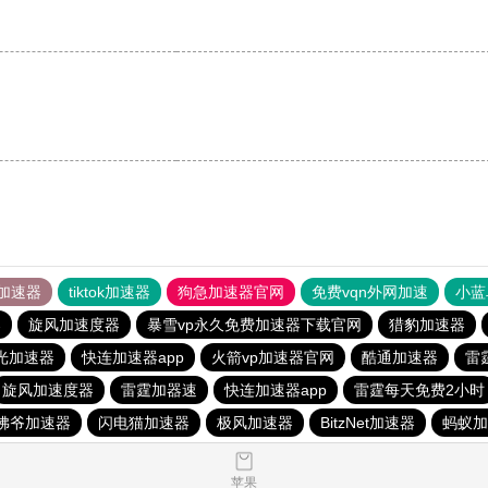
加速器
tiktok加速器
狗急加速器官网
免费vqn外网加速
小蓝
器
旋风加速度器
暴雪vp永久免费加速器下载官网
猎豹加速器
光加速器
快连加速器app
火箭vp加速器官网
酷通加速器
雷
旋风加速度器
雷霆加器速
快连加速器app
雷霆每天免费2小时
佛爷加速器
闪电猫加速器
极风加速器
BitzNet加速器
蚂蚁加
苹果