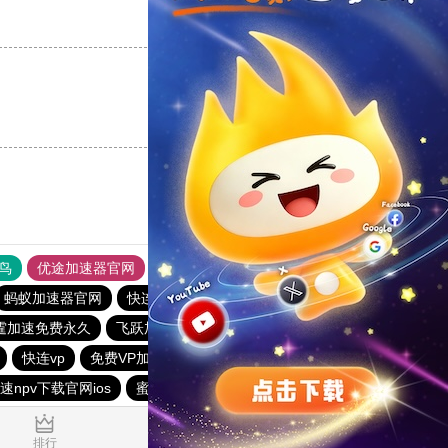
支持
[0]
反对
[0]
支持
[0]
反对
[0]
鸟
优途加速器官网
风驰加速器
旋风加速器
八戒看书
蚂蚁加速器官网
快连加速器app
outline
outline
霆加速免费永久
飞跃加速器
暴雪vp永久免费加速器下载官网
快连vp
免费VP加速器
免费vqn外网
老王vn加速器
速npv下载官网ios
蜜蜂加速器
4.142073s
排行
推荐